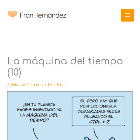
Ir
al
contenido
La máquina del tiempo
(10)
/
Wiyow Comics
/ Por
Fran