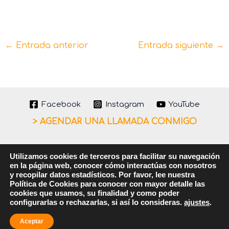
←
Entrada anterior
Entrada siguiente
→
Facebook
Instagram
YouTube
> AGENDAR UNA LLAMADA CONMIGO
Utilizamos cookies de terceros para facilitar su navegación
Aviso legal
en la página web, conocer cómo interactúas con nosotros
Política de cookies
y recopilar datos estadísticos. Por favor, lee nuestra
Política de Cookies para conocer con mayor detalle las
Política de privacidad
cookies que usamos, su finalidad y como poder
configurarlas o rechazarlas, si así lo consideras.
ajustes
.
Copyright © 2026 Fran Hernández | Diseñador de
Experiencias de Marca · Creador de Corexión Wow
Aceptar