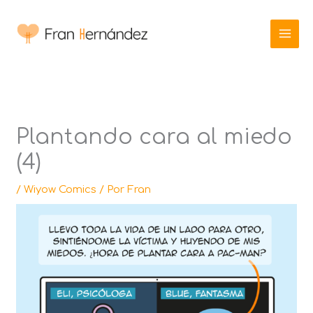
Ir
al
contenido
Plantando cara al miedo
(4)
/
Wiyow Comics
/ Por
Fran